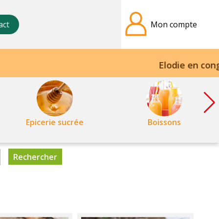
act
Mon compte
Elodie en congés
Epicerie sucrée
Boissons