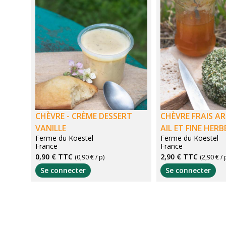
CHÈVRE - CRÈME DESSERT
CHÈVRE FRAIS A
VANILLE
AIL ET FINE HERB
Ferme du Koestel
Ferme du Koestel
France
France
0,90 €
TTC
2,90 €
TTC
(0,90 € / p)
(2,90 € / 
Se connecter
Se connecter