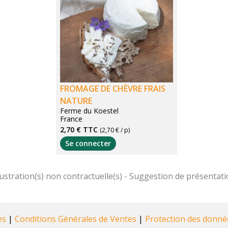
FROMAGE DE CHÈVRE FRAIS
NATURE
Ferme du Koestel
France
2,70 €
TTC
(2,70 € / p)
Se connecter
es
|
Conditions Générales de Ventes
|
Protection des donné