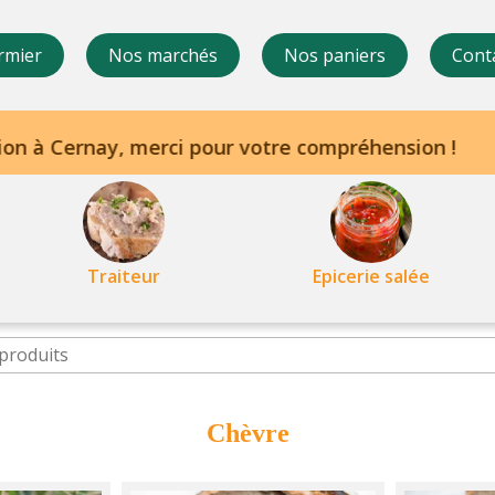
rmier
Nos marchés
Nos paniers
Cont
Traiteur
Epicerie salée
Chèvre