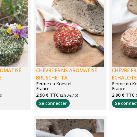
ROMATISÉ
CHÈVRE FRAIS AROMATISÉ
CHÈVRE FR
E
BRUSCHETTA
ÉCHALOTE
Ferme du Koestel
Ferme du Ko
France
France
2,90 €
TTC
2,90 €
TTC
p)
(2,90 € / p)
Se connecter
Se connec