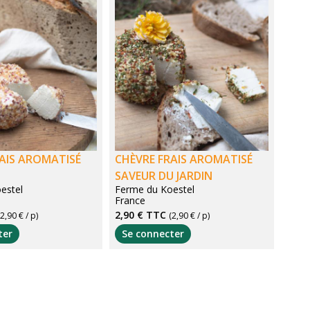
AIS AROMATISÉ
CHÈVRE FRAIS AROMATISÉ
SAVEUR DU JARDIN
estel
Ferme du Koestel
France
2,90 €
TTC
(2,90 € / p)
(2,90 € / p)
ter
Se connecter