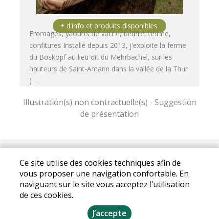
Fromages, yaourts de vache, beurre, terrine,
confitures Installé depuis 2013, j'exploite la ferme
du Boskopf au lieu-dit du Mehrbachel, sur les
hauteurs de Saint-Amarin dans la vallée de la Thur
(…
Mentions légales
|
Conditions Générales de
Ce site utilise des cookies techniques afin de
Ventes
|
Protection des données personnelles
vous proposer une navigation confortable. En
naviguant sur le site vous acceptez l’utilisation
© Copyright 2025 - Les Champs d'Orion - Tous
de ces cookies.
droits réservés
J’accepte
Conception :
Dynapse
- Partenaire numérique