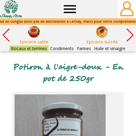
Champs
d'Orion
Epicerie salée
Epicerie sucrée
Bocaux et terrines
Condiments
Farines
Huile et vinaigre
Potiron à l'aigre-doux - En
pot de 250gr