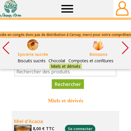
Champs
d'Orion
Epicerie sucrée
Boissons
Biscuits sucrés
Chocolat
Compotes et confitures
Miels et dérivés
Miels et dérivés
Miel d'Acacia
8,00 €
TTC
Se connecter