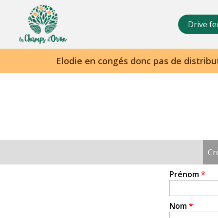
Champs
d'Orion
Drive fe
Cr
Onglets
principaux
Prénom
*
Nom
*