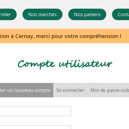
rmier
Nos marchés
Nos paniers
Cont
Compte utilisateur
éer un nouveau compte
(onglet actif)
Se connecter
Mot de passe oub